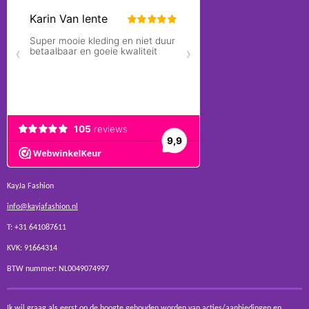
KayJa Fashion
info@kayjafashion.nl
T: +31 641087611
KVK: 91664314
BTW nummer: NL0049074997
Ik wil graag als eerst op de hoogte gehouden worden van acties/aanbiedingen en