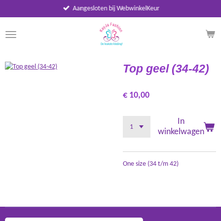
Aangesloten bij WebwinkelKeur
Ga
direct
naar
de
hoofdinhoud
Top geel (34-42)
€ 10,00
In
winkelwagen
One size (34 t/m 42)