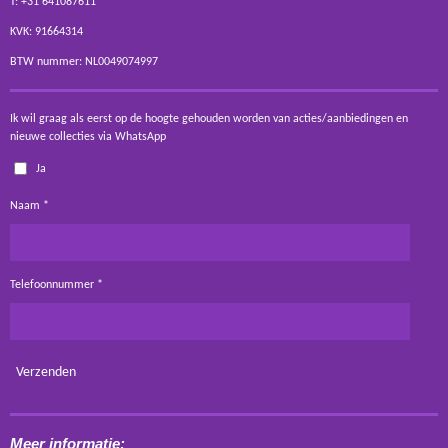
T: +31 641087611
KVK: 91664314
BTW nummer: NL0049074997
Ik wil graag als eerst op de hoogte gehouden worden van acties/aanbiedingen en
nieuwe collecties via WhatsApp
Ja
Naam *
Telefoonnummer *
Verzenden
Meer informatie: