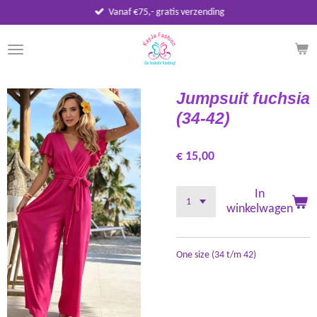
Vanaf €75,- gratis verzending
Ga
direct
naar
de
hoofdinhoud
Jumpsuit fuchsia
(34-42)
€ 15,00
In
winkelwagen
One size (34 t/m 42)