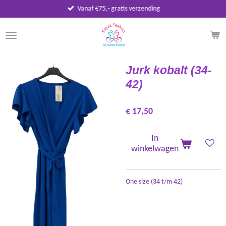
Vanaf €75,- gratis verzending
Ga
direct
naar
de
hoofdinhoud
Jurk kobalt (34-
42)
€ 17,50
In
winkelwagen
One size (34 t/m 42)