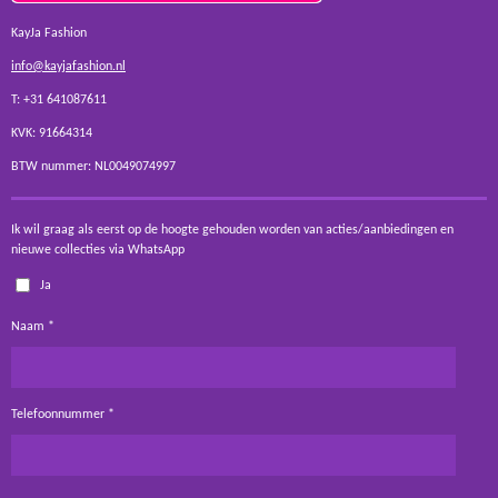
KayJa Fashion
info@kayjafashion.nl
T: +31 641087611
KVK: 91664314
BTW nummer: NL0049074997
Ik wil graag als eerst op de hoogte gehouden worden van acties/aanbiedingen en
nieuwe collecties via WhatsApp
Ja
Naam *
Telefoonnummer *