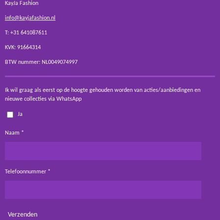
KayJa Fashion
info@kayjafashion.nl
T: +31 641087611
KVK: 91664314
BTW nummer: NL0049074997
Ik wil graag als eerst op de hoogte gehouden worden van acties/aanbiedingen en
nieuwe collecties via WhatsApp
Ja
Naam *
Telefoonnummer *
Verzenden