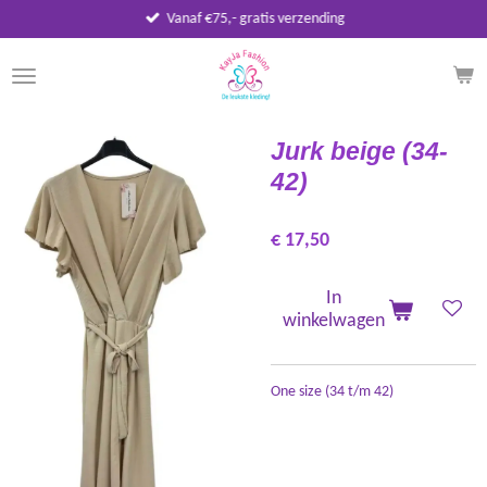
Vanaf €75,- gratis verzending
Ga
direct
naar
de
hoofdinhoud
Jurk beige (34-
42)
€ 17,50
In
winkelwagen
One size (34 t/m 42)