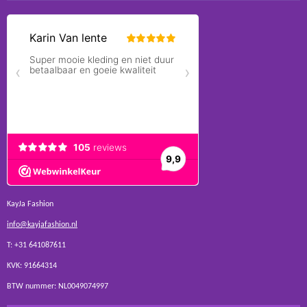
KayJa Fashion
info@kayjafashion.nl
T: +31 641087611
KVK: 91664314
BTW nummer: NL0049074997