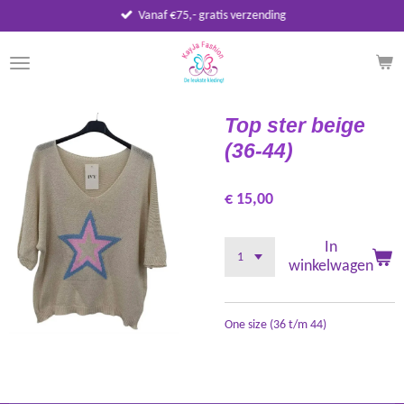
Vanaf €75,- gratis verzending
Ga
direct
naar
de
hoofdinhoud
Top ster beige
(36-44)
€ 15,00
In
winkelwagen
One size (36 t/m 44)