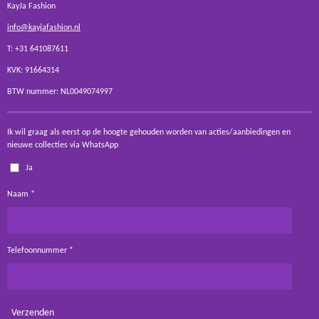
KayJa Fashion
info@kayjafashion.nl
T: +31 641087611
KVK: 91664314
BTW nummer: NL0049074997
Ik wil graag als eerst op de hoogte gehouden worden van acties/aanbiedingen en
nieuwe collecties via WhatsApp
Ja
Naam *
Telefoonnummer *
Verzenden