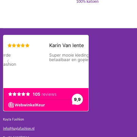
100% katoen
KayJa Fashion
info@kayjafashion.nl