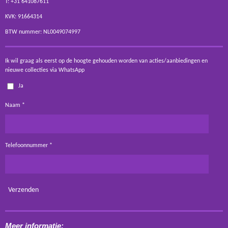
T: +31 641087611
KVK: 91664314
BTW nummer: NL0049074997
Ik wil graag als eerst op de hoogte gehouden worden van acties/aanbiedingen en
nieuwe collecties via WhatsApp
Ja
Naam *
Telefoonnummer *
Verzenden
Meer informatie: