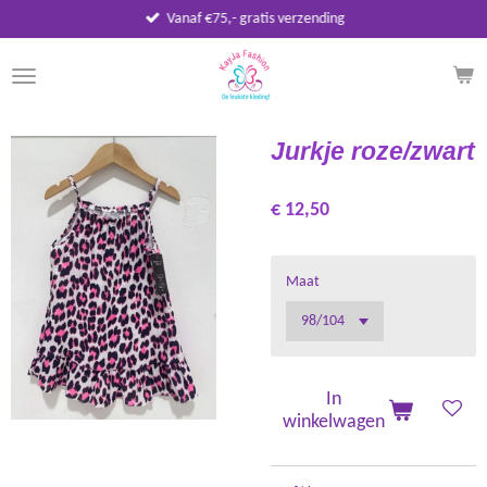
Vanaf €75,- gratis verzending
Ga
direct
naar
de
hoofdinhoud
Jurkje roze/zwart
€ 12,50
Maat
In
winkelwagen