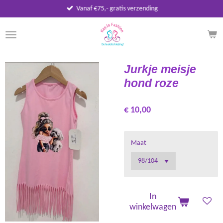
Vanaf €75,- gratis verzending
Ga
direct
naar
de
hoofdinhoud
Jurkje meisje
hond roze
€ 10,00
Maat
In
winkelwagen