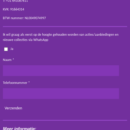
T: +31 641087611
KVK: 91664314
BTW nummer: NL0049074997
Ik wil graag als eerst op de hoogte gehouden worden van acties/aanbiedingen en
nieuwe collecties via WhatsApp
Ja
Naam *
Telefoonnummer *
Verzenden
Meer informatie: