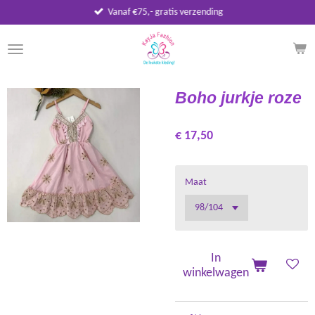
Vanaf €75,- gratis verzending
Ga
direct
naar
de
hoofdinhoud
Boho jurkje roze
€ 17,50
Maat
In
winkelwagen