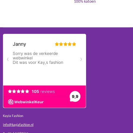
100% katoen
KayJa Fashion
info@kayjafashion.nl