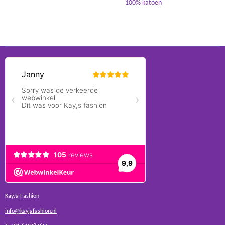
100% katoen
KayJa Fashion
info@kayjafashion.nl