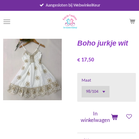
Aangesloten bij WebwinkelKeur
Ga
direct
naar
de
hoofdinhoud
Boho jurkje wit
€ 17,50
Maat
In
winkelwagen