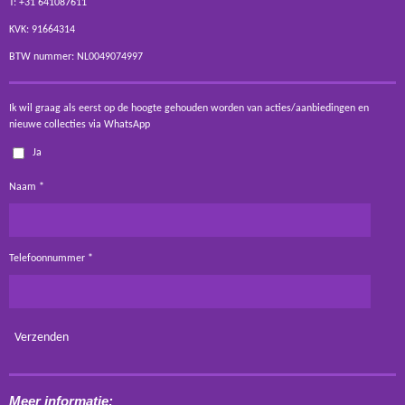
T: +31 641087611
KVK: 91664314
BTW nummer: NL0049074997
Ik wil graag als eerst op de hoogte gehouden worden van acties/aanbiedingen en
nieuwe collecties via WhatsApp
Ja
Naam *
Telefoonnummer *
Verzenden
Meer informatie: