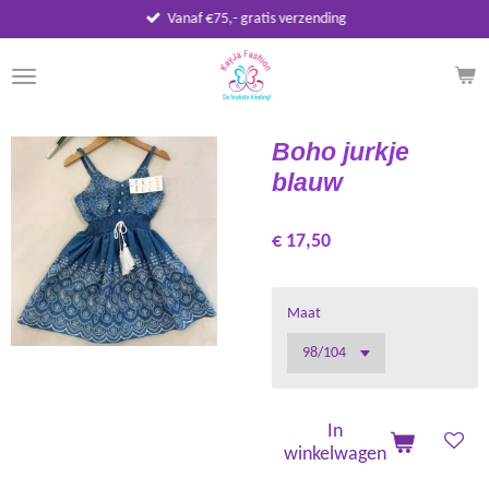
Vanaf €75,- gratis verzending
Ga
direct
naar
de
hoofdinhoud
Boho jurkje
blauw
€ 17,50
Maat
In
winkelwagen