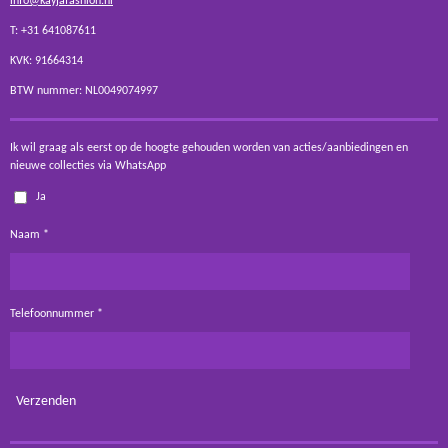
info@kayjafashion.nl
T: +31 641087611
KVK: 91664314
BTW nummer: NL0049074997
Ik wil graag als eerst op de hoogte gehouden worden van acties/aanbiedingen en
nieuwe collecties via WhatsApp
Ja
Naam *
Telefoonnummer *
Verzenden