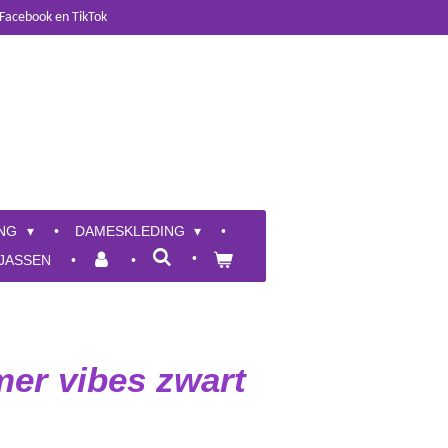
 Facebook en TikTok
ING
DAMESKLEDING
JASSEN
er vibes zwart