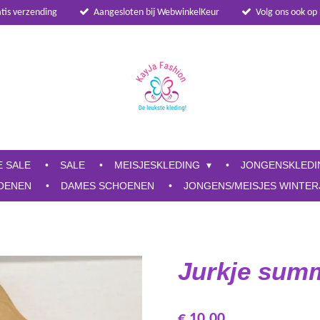
atis verzending
Aangesloten bij WebwinkelKeur
Volg ons ook op
E SALE
SALE
MEISJESKLEDING
JONGENSKLED
OENEN
DAMES SCHOENEN
JONGENS/MEISJES WINTER
Jurkje summ
€ 10,00