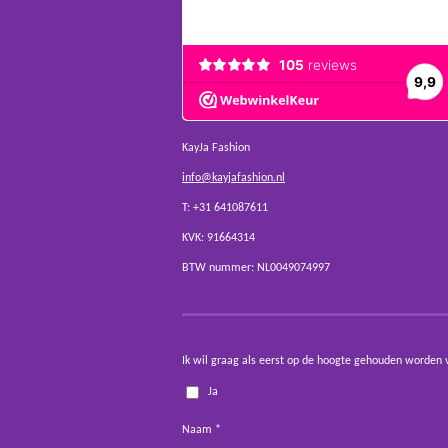
KayJa Fashion
info@kayjafashion.nl
T: +31 641087611
KVK: 91664314
BTW nummer: NL0049074997
Ik wil graag als eerst op de hoogte gehouden worden 
Ja
Naam *