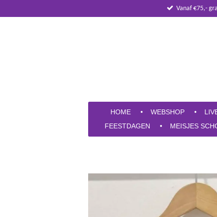
Vanaf €75,- gr
Ga
direct
naar
de
hoofdinhoud
HOME
WEBSHOP
LIV
FEESTDAGEN
MEISJES SCH