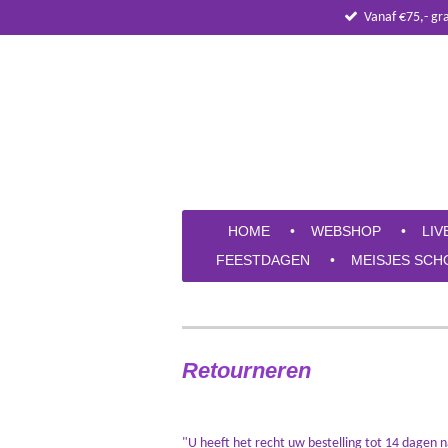
Vanaf €75,- gr
Ga
direct
naar
de
hoofdinhoud
HOME
WEBSHOP
LIV
FEESTDAGEN
MEISJES SCH
Retourneren
"U heeft het recht uw bestelling tot 14 dagen