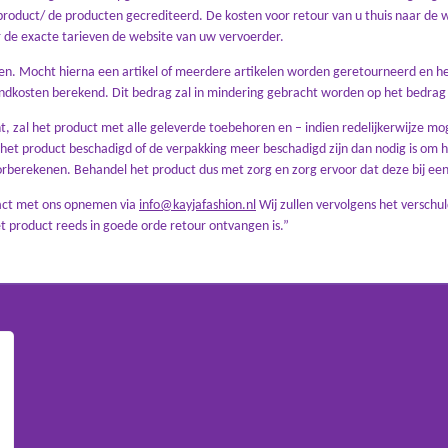
 product/ de producten gecrediteerd. De kosten voor retour van u thuis naar de 
r de exacte tarieven de website van uw vervoerder.
en. Mocht hierna een artikel of meerdere artikelen worden geretourneerd en he
endkosten berekend. Dit bedrag zal in mindering gebracht worden op het bedrag 
 zal het product met alle geleverde toebehoren en – indien redelijkerwijze moge
t product beschadigd of de verpakking meer beschadigd zijn dan nodig is om 
berekenen. Behandel het product dus met zorg en zorg ervoor dat deze bij een 
tact met ons opnemen via
info@kayjafashion.nl
Wij zullen vervolgens het versch
 product reeds in goede orde retour ontvangen is.”