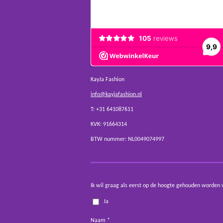
KayJa Fashion
info@kayjafashion.nl
T: +31 641087611
KVK: 91664314
BTW nummer: NL0049074997
Ik wil graag als eerst op de hoogte gehouden worden 
Ja
Naam *