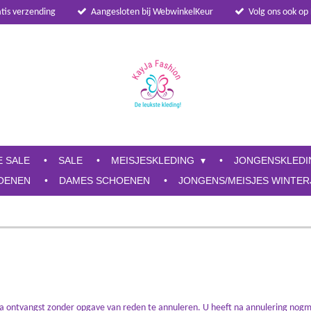
atis verzending
Aangesloten bij WebwinkelKeur
Volg ons ook op
E SALE
SALE
MEISJESKLEDING
JONGENSKLED
OENEN
DAMES SCHOENEN
JONGENS/MEISJES WINTER
 na ontvangst zonder opgave van reden te annuleren. U heeft na annulering nog